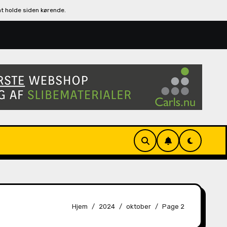
at holde siden kørende.
Boligtjek før køb af ejendom: Derfor er det en afgør
Hjem
2024
oktober
Page 2