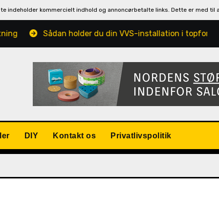
ite indeholder kommercielt indhold og annoncørbetalte links. Dette er med til 
Sådan holder du din VVS-installation i topform hele året
ler
DIY
Kontakt os
Privatlivspolitik