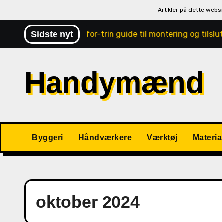
Artikler på dette webs
Skip
r-villa: Trin-for-trin guide til montering og tilslutning
Sidste nyt
to
content
Handymænd
Byggeri
Håndværkere
Værktøj
Materia
oktober 2024