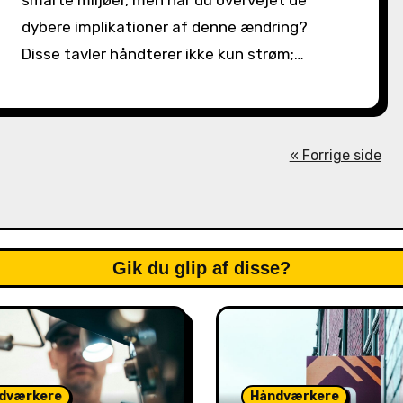
smarte miljøer, men har du overvejet de
dybere implikationer af denne ændring?
Disse tavler håndterer ikke kun strøm;…
« Forrige side
Gik du glip af disse?
dværkere
Håndværkere