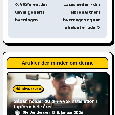
VVS’eren: din
Låsesmeden – din
n
usynlige helt i
sikre partner i
d
hverdagen
hverdagen og når
uheldet er ude
l
æ
g
s
Artikler der minder om denne
n
a
Håndværkere
v
Sådan holder du din VVS-installation i
i
topform hele året
g
Ole Gundersen
5. januar 2026