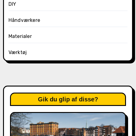
DIY
Håndværkere
Materialer
Værktøj
Gik du glip af disse?